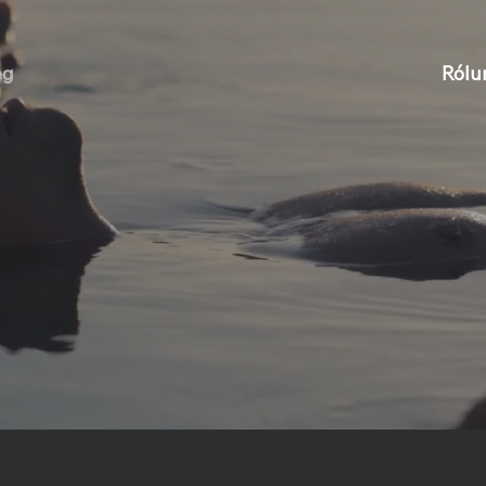
eg
Rólu