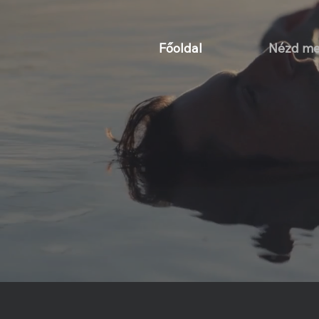
Főoldal
Nézd m