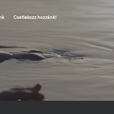
nk
Csatlakozz hozzánk!