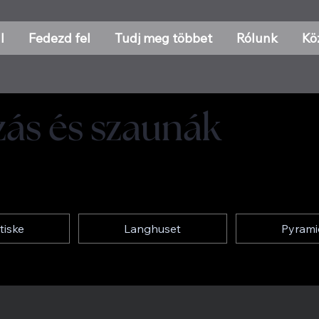
l
Fedezd fel
Tudj meg többet
Rólunk
Kö
zás és szaunák
tiske
Langhuset
Pyram