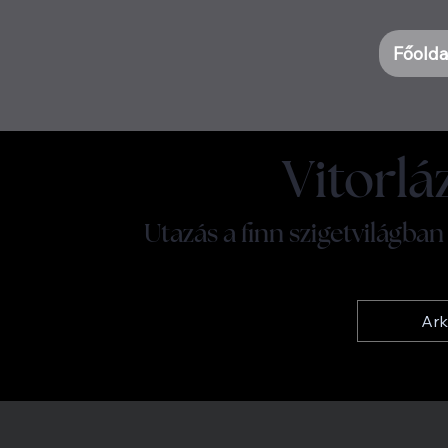
Főolda
Vitorlá
Utazás a finn szigetvilágban
Ark