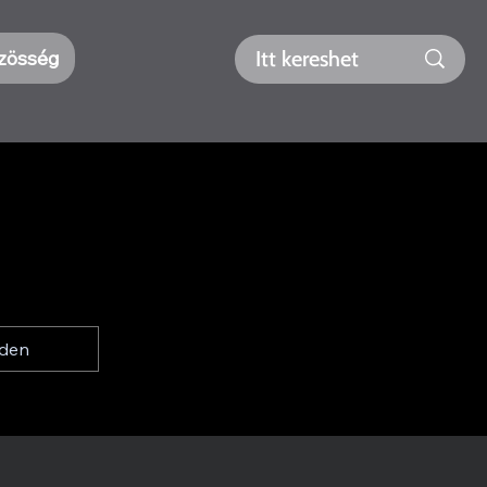
zösség
iden